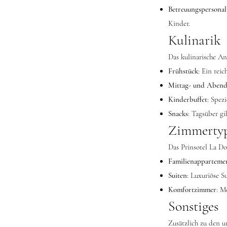
Betreuungspersonal
Kinder.
Kulinarik
Das kulinarische An
Frühstück
: Ein rei
Mittag- und Abend
Kinderbuffet
: Spez
Snacks
: Tagsüber gi
Zimmerty
Das Prinsotel La Do
Familienapparteme
Suiten
: Luxuriöse 
Komfortzimmer
: M
Sonstiges
Zusätzlich zu den u