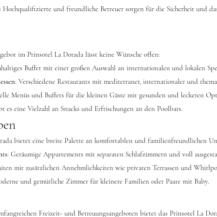
: Hochqualifizierte und freundliche Betreuer sorgen für die Sicherheit und 
gebot im Prinsotel La Dorada lässt keine Wünsche offen:
chhaltiges Buffet mit einer großen Auswahl an internationalen und lokalen Spez
essen
: Verschiedene Restaurants mit mediterraner, internationaler und thema
ielle Menüs und Buffets für die kleinen Gäste mit gesunden und leckeren Op
bt es eine Vielzahl an Snacks und Erfrischungen an den Poolbars.
pen
rada bietet eine breite Palette an komfortablen und familienfreundlichen Un
nts
: Geräumige Appartements mit separaten Schlafzimmern und voll ausgest
Suiten mit zusätzlichen Annehmlichkeiten wie privaten Terrassen und Whirl
oderne und gemütliche Zimmer für kleinere Familien oder Paare mit Baby.
mfangreichen Freizeit- und Betreuungsangeboten bietet das Prinsotel La Dora