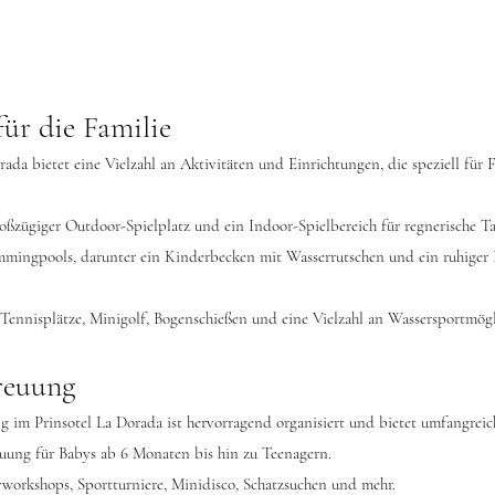
ür die Familie
rada bietet eine Vielzahl an Aktivitäten und Einrichtungen, die speziell für 
roßzügiger Outdoor-Spielplatz und ein Indoor-Spielbereich für regnerische Ta
mmingpools, darunter ein Kinderbecken mit Wasserrutschen und ein ruhiger 
 Tennisplätze, Minigolf, Bogenschießen und eine Vielzahl an Wassersportmög
reuung
g im Prinsotel La Dorada ist hervorragend organisiert und bietet umfangrei
euung für Babys ab 6 Monaten bis hin zu Teenagern.
vworkshops, Sportturniere, Minidisco, Schatzsuchen und mehr.