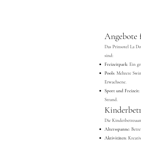
Angebote f
Das Prinsotel La Do
sind:
Freizeitpark
: Ein g
Pools
: Mehrere Swi
Erwachsene.
Sport und Freizeit
:
Strand.
Kinderbet
Die Kinderbetreuun
Altersspanne
: Betr
Aktivitäten
: Kreati