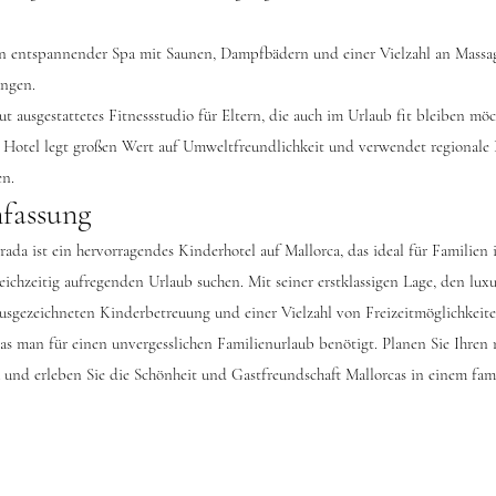
in entspannender Spa mit Saunen, Dampfbädern und einer Vielzahl an Massa
ngen.
gut ausgestattetes Fitnessstudio für Eltern, die auch im Urlaub fit bleiben mö
s Hotel legt großen Wert auf Umweltfreundlichkeit und verwendet regionale
en.
fassung
ada ist ein hervorragendes Kinderhotel auf Mallorca, das ideal für Familien i
ichzeitig aufregenden Urlaub suchen. Mit seiner erstklassigen Lage, den lux
usgezeichneten Kinderbetreuung und einer Vielzahl von Freizeitmöglichkeiten
was man für einen unvergesslichen Familienurlaub benötigt. Planen Sie Ihren
 und erleben Sie die Schönheit und Gastfreundschaft Mallorcas in einem fam