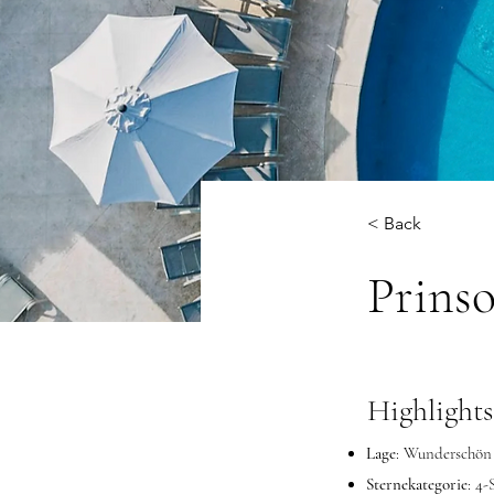
< Back
Prinso
Highlights
Lage
: Wunderschön 
Sternekategorie
: 4