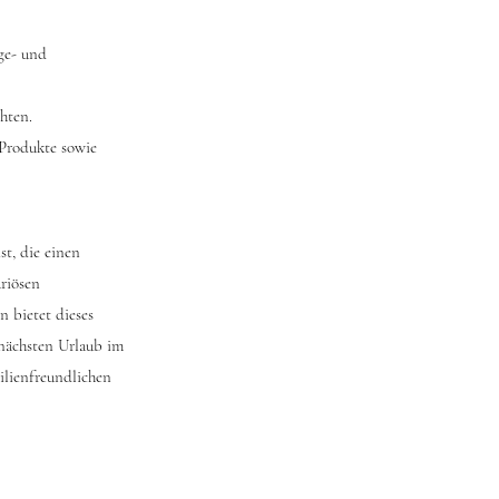
ge- und
chten.
 Produkte sowie
st, die einen
uriösen
 bietet dieses
 nächsten Urlaub im
ilienfreundlichen