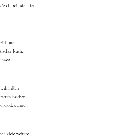
das Wohlbefinden der
ialitäten.
tischer Küche.
tionen.
terkünften:
atteten Küchen.
pool-Badewannen.
da viele weitere