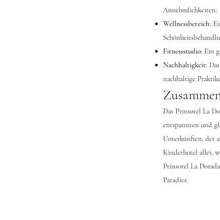
Annehmlichkeiten:
Wellnessbereich
: E
Schönheitsbehandlu
Fitnessstudio
: Ein 
Nachhaltigkeit
: Da
nachhaltige Praktik
Zusammen
Das Prinsotel La Dor
entspannten und gle
Unterkünften, der a
Kinderhotel alles, 
Prinsotel La Dorada
Paradies.