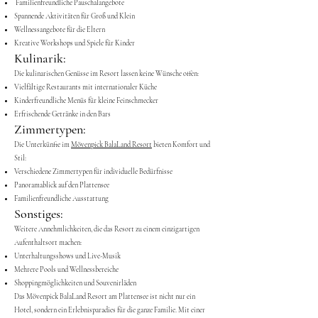
Familienfreundliche Pauschalangebote
Spannende Aktivitäten für Groß und Klein
Wellnessangebote für die Eltern
Kreative Workshops und Spiele für Kinder
Kulinarik:
Die kulinarischen Genüsse im Resort lassen keine Wünsche offen:
Vielfältige Restaurants mit internationaler Küche
Kinderfreundliche Menüs für kleine Feinschmecker
Erfrischende Getränke in den Bars
Zimmertypen:
Die Unterkünfte im
Mövenpick BalaLand Resort
bieten Komfort und
Stil:
Verschiedene Zimmertypen für individuelle Bedürfnisse
Panoramablick auf den Plattensee
Familienfreundliche Ausstattung
Sonstiges:
Weitere Annehmlichkeiten, die das Resort zu einem einzigartigen
Aufenthaltsort machen:
Unterhaltungsshows und Live-Musik
Mehrere Pools und Wellnessbereiche
Shoppingmöglichkeiten und Souvenirläden
Das Mövenpick BalaLand Resort am Plattensee ist nicht nur ein
Hotel, sondern ein Erlebnisparadies für die ganze Familie. Mit einer